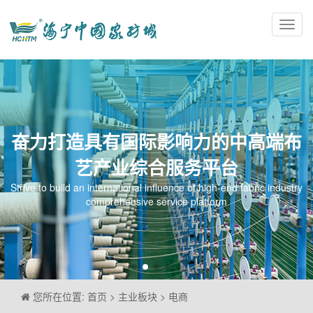
Toggl
navig
奋力打造具有国际影响力的中高端布
艺产业综合服务平台
Strive to build an international influence of high-end fabric industry
comprehensive service platform
您所在位置: 首页 > 主业板块 > 电商